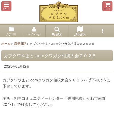
メニュー
カート
カテゴリ
マイページ
商品検索
ご利用案内
ホーム
>
店長日記
>
カブクワやまと.comクワガタ相撲大会２０２５
カブクワやまと.comクワガタ相撲大会２０２５
2025
02
12
年
月
日
カブクワやまと.comクワガタ相撲大会２０２５を以下のように
予定しています。
場所：相生コミュニティーセンター「香川県東かがわ市南野
204-1」で検索してください。