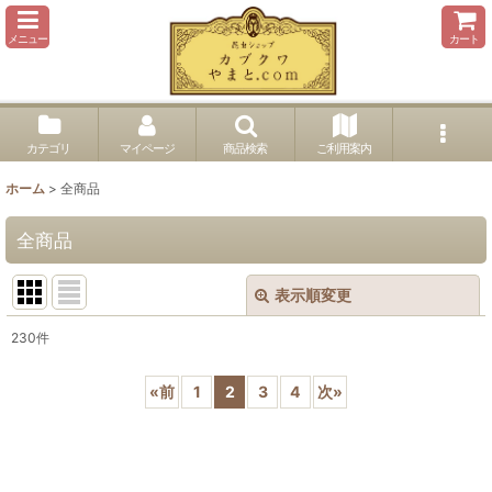
メニュー
カート
カテゴリ
マイページ
商品検索
ご利用案内
ホーム
>
全商品
全商品
表示順変更
閉じる
230
件
表示数
:
«
前
1
2
3
4
次
»
並び順
:
絞り込む