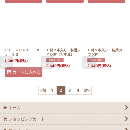
ＢＥ ＫＵＷＡ Ｎ
Ｌ材２本入り 特選レ
Ｌ材２本入り 特用カ
ｏ．６２
イシ材（万年茸）
ワラ材
1,380
円
(税込)
2,640
円
(税込)
2,640
円
(税込)
カートに入れる
«
前
1
2
3
4
次
»
ホーム
ショッピングカート