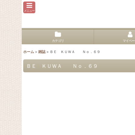
メニュー
カテゴリ
マイペー
ホーム
>
雑誌
>
ＢＥ ＫＵＷＡ Ｎｏ．６９
ＢＥ ＫＵＷＡ Ｎｏ．６９