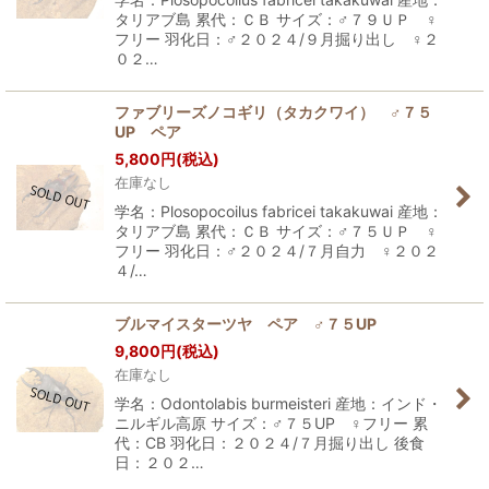
タリアブ島 累代：ＣＢ サイズ：♂７９ＵＰ ♀
フリー 羽化日：♂２０２４/９月掘り出し ♀２
０２…
ファブリーズノコギリ（タカクワイ） ♂７５
UP ペア
5,800
円
(税込)
在庫なし
学名：Plosopocoilus fabricei takakuwai 産地：
タリアブ島 累代：ＣＢ サイズ：♂７５ＵＰ ♀
フリー 羽化日：♂２０２４/７月自力 ♀２０２
４/…
ブルマイスターツヤ ペア ♂７５UP
9,800
円
(税込)
在庫なし
学名：Odontolabis burmeisteri 産地：インド・
ニルギル高原 サイズ：♂７５UP ♀フリー 累
代：CB 羽化日：２０２４/７月掘り出し 後食
日：２０２…