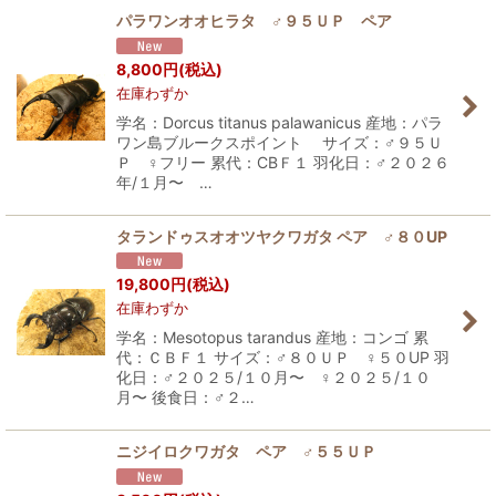
パラワンオオヒラタ ♂９５ＵＰ ペア
8,800
円
(税込)
在庫わずか
学名：Dorcus titanus palawanicus 産地：パラ
ワン島ブルークスポイント サイズ：♂９５Ｕ
Ｐ ♀フリー 累代：CBＦ１ 羽化日：♂２０２６
年/１月〜 …
タランドゥスオオツヤクワガタ ペア ♂８０UP
19,800
円
(税込)
在庫わずか
学名：Mesotopus tarandus 産地：コンゴ 累
代：ＣＢＦ１ サイズ：♂８０ＵＰ ♀５０UP 羽
化日：♂２０２５/１０月〜 ♀２０２５/１０
月〜 後食日：♂２…
ニジイロクワガタ ペア ♂５５ＵＰ