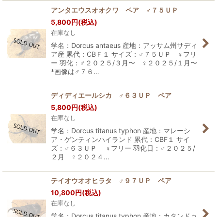
アンタエウスオオクワ ペア ♂７５ＵＰ
5,800
円
(税込)
在庫なし
学名：Dorcus antaeus 産地：アッサム州サディ
ア産 累代：CBＦ１ サイズ：♂７５ＵＰ ♀フリ
ー 羽化：♂２０２５/３月〜 ♀２０２５/１月〜
*画像は♂７６…
ディディエールシカ ♂６３ＵＰ ペア
5,800
円
(税込)
在庫なし
学名：Dorcus titanus typhon 産地：マレーシ
ア・ゲンティンハイランド 累代：CBF１ サイ
ズ：♂６３ＵＰ ♀フリー 羽化日：♂２０２５/
２月 ♀２０２４…
テイオウオオヒラタ ♂９７ＵＰ ペア
10,800
円
(税込)
在庫なし
学名：Dorcus titanus typhon 産地：カタンドゥ