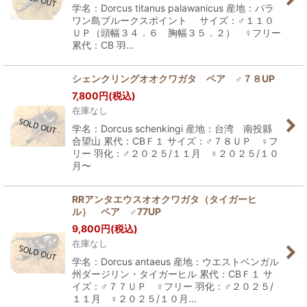
学名：Dorcus titanus palawanicus 産地：パラ
ワン島ブルークスポイント サイズ：♂１１０
ＵＰ（頭幅３４．６ 胸幅３５．２） ♀フリー
累代：CB 羽…
シェンクリングオオクワガタ ペア ♂７８UP
7,800
円
(税込)
在庫なし
学名：Dorcus schenkingi 産地：台湾 南投縣
合望山 累代：CBＦ１ サイズ：♂７８ＵＰ ♀フ
リー 羽化：♂２０２５/１１月 ♀２０２５/１０
月〜
RRアンタエウスオオクワガタ（タイガーヒ
ル） ペア ♂77UP
9,800
円
(税込)
在庫なし
学名：Dorcus antaeus 産地：ウエストベンガル
州ダージリン・タイガーヒル 累代：CBＦ１ サ
イズ：♂７７ＵＰ ♀フリー 羽化：♂２０２５/
１１月 ♀２０２５/１０月…