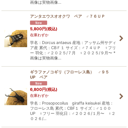
画像は実物画像…
アンタエウスオオクワ ペア ♂７６ＵＰ
5,800
円
(税込)
在庫わずか
学名：Dorcus antaeus 産地：アッサム州サディ
ア産 累代：CBＦ１ サイズ：♂７４ＵＰ ♀フリ
ー 羽化：♂２０２５/７月 ♀２０２５/９月〜 *
画像は実物画像…
ギラファノコギリ（フローレス島） ♂９５
UP ペア
6,800
円
(税込)
在庫わずか
学名：Prosopocoilus giraffa keisukei 産地：
フローレス島 累代：CBF１ サイズ：♂１００
UP ♀フリー 羽化日：♂２０２６/１月〜 ♀２
０２６/…