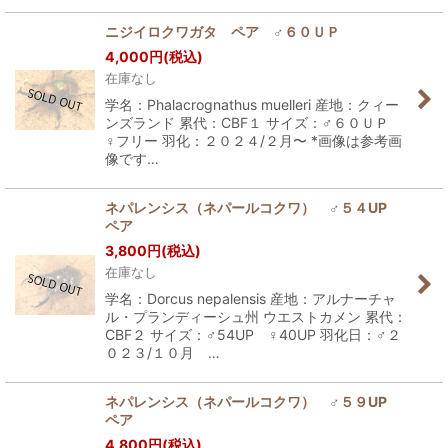
ニジイロクワガタ ペア ♂６０ＵＰ
4,000
円
(税込)
在庫なし
学名：Phalacrognathus muelleri 産地：クィー
ンズランド 累代：CBF１ サイズ：♂６０ＵＰ
♀フリー 羽化：２０２４/２月〜 *画像は参考画
像です…
ネパレンシス（ネパールコクワ） ♂５４UP
ペア
3,800
円
(税込)
在庫なし
学名：Dorcus nepalensis 産地：アルナーチャ
ル・プランディーシュ州 ウエストカメン 累代：
CBF２ サイズ：♂54UP ♀40UP 羽化日：♂２
０２３/１０月 …
ネパレンシス（ネパールコクワ） ♂５９UP
ペア
4,800
円
(税込)