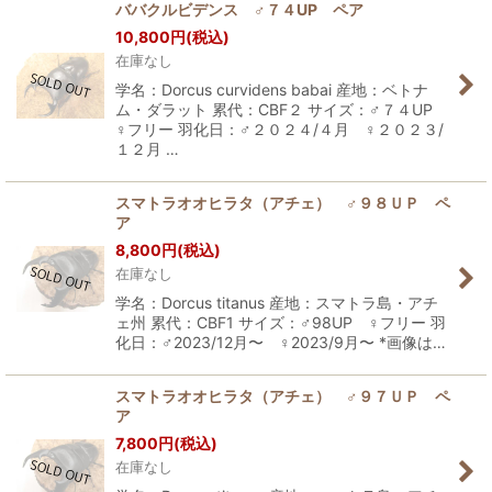
ババクルビデンス ♂７４UP ペア
10,800
円
(税込)
在庫なし
学名：Dorcus curvidens babai 産地：ベトナ
ム・ダラット 累代：CBF２ サイズ：♂７４UP
♀フリー 羽化日：♂２０２４/４月 ♀２０２３/
１２月 …
スマトラオオヒラタ（アチェ） ♂９８ＵＰ ペ
ア
8,800
円
(税込)
在庫なし
学名：Dorcus titanus 産地：スマトラ島・アチ
ェ州 累代：CBF1 サイズ：♂98UP ♀フリー 羽
化日：♂2023/12月〜 ♀2023/9月〜 *画像は…
スマトラオオヒラタ（アチェ） ♂９７ＵＰ ペ
ア
7,800
円
(税込)
在庫なし