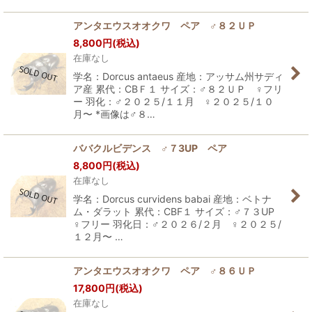
アンタエウスオオクワ ペア ♂８２ＵＰ
8,800
円
(税込)
在庫なし
学名：Dorcus antaeus 産地：アッサム州サディ
ア産 累代：CBＦ１ サイズ：♂８２ＵＰ ♀フリ
ー 羽化：♂２０２５/１１月 ♀２０２５/１０
月〜 *画像は♂８…
ババクルビデンス ♂７3UP ペア
8,800
円
(税込)
在庫なし
学名：Dorcus curvidens babai 産地：ベトナ
ム・ダラット 累代：CBF１ サイズ：♂７３UP
♀フリー 羽化日：♂２０２６/２月 ♀２０２５/
１２月〜 …
アンタエウスオオクワ ペア ♂８６ＵＰ
17,800
円
(税込)
在庫なし