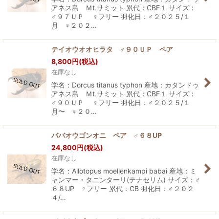
アネス島 Ｍt.サミット 累代：CBF１ サイズ：
♂９７ＵＰ ♀フリー 羽化日：♂２０２５/１
月 ♀２０２…
テイオウオオヒラタ ♂９０ＵＰ ペア
8,800
円
(税込)
在庫なし
学名：Dorcus titanus typhon 産地：カタンドゥ
アネス島 Ｍt.サミット 累代：CBF１ サイズ：
♂９０ＵＰ ♀フリー 羽化日：♂２０２５/１
月〜 ♀２０…
ババオウゴンオニ ペア ♂６８UP
24,800
円
(税込)
在庫なし
学名：Allotopus moellenkampi babai 産地：ミ
ャンマー・タニンターリ(テナセリム) サイズ：♂
６８UP ♀フリー 累代：CB 羽化日：♂２０２
４/…