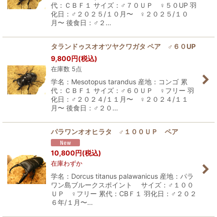
代：ＣＢＦ１ サイズ：♂７０ＵＰ ♀５０UP 羽
化日：♂２０２５/１０月〜 ♀２０２５/１０
月〜 後食日：♂２…
タランドゥスオオツヤクワガタ ペア ♂６０UP
9,800
円
(税込)
在庫数 5点
学名：Mesotopus tarandus 産地：コンゴ 累
代：ＣＢＦ１ サイズ：♂６０ＵＰ ♀フリー 羽
化日：♂２０２４/１１月〜 ♀２０２４/１１
月〜 後食日：♂２０…
パラワンオオヒラタ ♂１００ＵＰ ペア
10,800
円
(税込)
在庫わずか
学名：Dorcus titanus palawanicus 産地：パラ
ワン島ブルークスポイント サイズ：♂１００
ＵＰ ♀フリー 累代：CBＦ１ 羽化日：♂２０２
６年/１月〜…