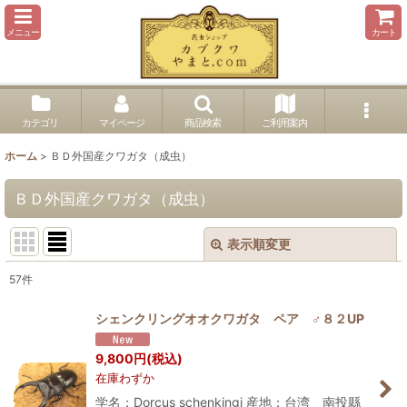
メニュー
カート
カテゴリ
マイページ
商品検索
ご利用案内
ホーム
>
ＢＤ外国産クワガタ（成虫）
ＢＤ外国産クワガタ（成虫）
表示順変更
閉じる
57
件
表示数
:
シェンクリングオオクワガタ ペア ♂８２UP
並び順
:
9,800
円
(税込)
在庫わずか
絞り込む
学名：Dorcus schenkingi 産地：台湾 南投縣