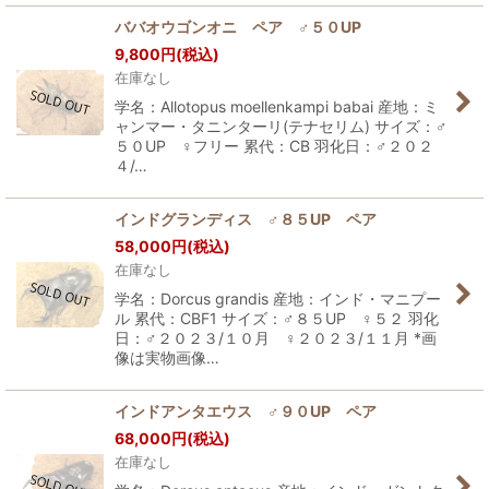
ババオウゴンオニ ペア ♂５０UP
9,800
円
(税込)
在庫なし
学名：Allotopus moellenkampi babai 産地：ミ
ャンマー・タニンターリ(テナセリム) サイズ：♂
５０UP ♀フリー 累代：CB 羽化日：♂２０２
４/…
インドグランディス ♂８５UP ペア
58,000
円
(税込)
在庫なし
学名：Dorcus grandis 産地：インド・マニプー
ル 累代：CBF1 サイズ：♂８５UP ♀５２ 羽化
日：♂２０２３/１０月 ♀２０２３/１１月 *画
像は実物画像…
インドアンタエウス ♂９０UP ペア
68,000
円
(税込)
在庫なし